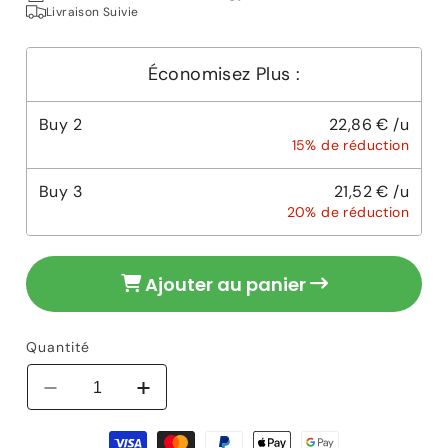
habituel
Livraison Suivie
Économisez Plus :
Buy
2
22,86 € /u
15% de réduction
Buy
3
21,52 € /u
20% de réduction
Ajouter au panier
Quantité
Réduire
Augmenter
la
la
Moyens
quantité
quantité