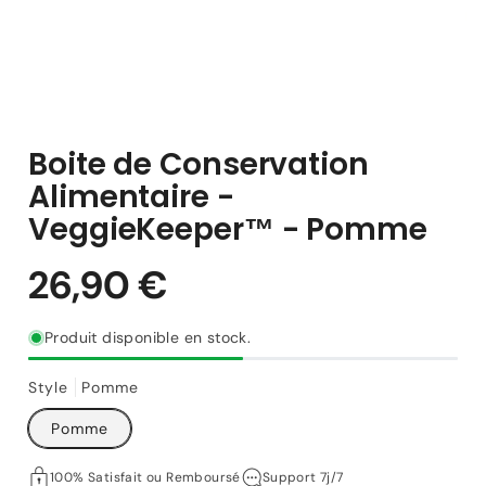
Boite de Conservation
Alimentaire -
VeggieKeeper™ - Pomme
Produit disponible en stock.
Style
Pomme
Pomme
26,90 €
Prix
100% Satisfait ou Remboursé
Support 7j/7