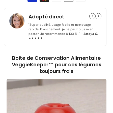
de
de
de
paiement
Boite
Boite
de
de
Adopté direct
Conservation
Conservation
Alimentaire
Alimentaire
"Super qualité, usage facile et nettoyage
-
-
rapide. Franchement, je ne peux plus m’en
passer. Je recommande à 100 % !" –
Soraya O.
VeggieKeeper™
VeggieKeeper™
★★★★★
-
-
Pomme
Pomme
Boite de Conservation Alimentaire
VeggieKeeper™ pour des légumes
toujours frais