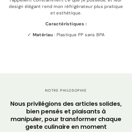
rappellent constamment ce que je possède, et leur
design élégant rend mon réfrigérateur plus pratique
et esthétique.
Caractéristiques :
✓
Matériau
: Plastique PP sans BPA
NOTRE PHILOSOPHIE
Nous privilégions des articles solides,
Ch
bien pensés et plaisants à
sa
manipuler, pour transformer chaque
geste culinaire en moment
ac