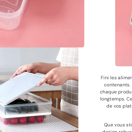
Fini les alim
contenants.
chaque produit
longtemps. Ces
de vos plat
Que vous sto
design robus