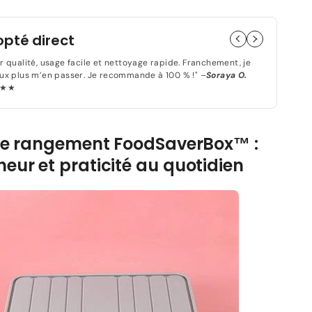
de
Boîte
de
pté direct
rangement
-
r qualité, usage facile et nettoyage rapide. Franchement, je
rBox™
FoodSaverBox™
ux plus m’en passer. Je recommande à 100 % !" –
Soraya O.
★★
-
Carré
gris
de rangement FoodSaverBox™ :
heur et praticité au quotidien