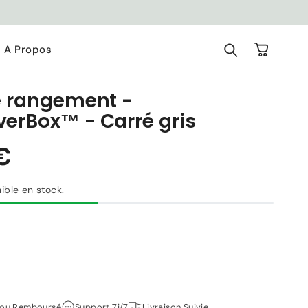
A Propos
Panier
e rangement -
erBox™ - Carré gris
26,90 €
Prix
ible en stock.
habituel
t ou Remboursé
Support 7j/7
Livraison Suivie