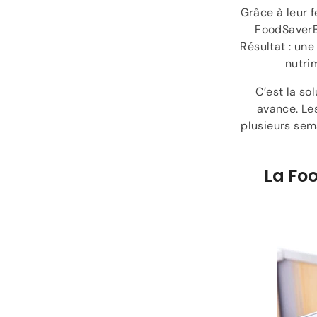
Grâce à leur 
FoodSaverBo
Résultat : une
nutri
C’est la so
avance. Les
plusieurs sem
La Fo