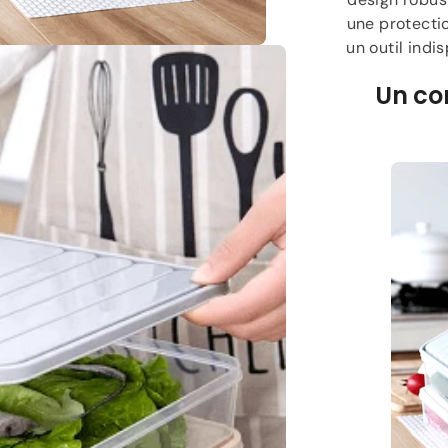
une protecti
un outil indi
Un co