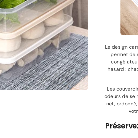
Le design car
permet de m
congélateur
hasard : cha
Les couvercl
odeurs de se m
net, ordonné,
votr
Préserve