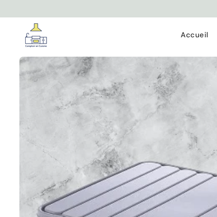
Ignorer et
passer au
contenu
Accueil
Passer aux
informations
produits