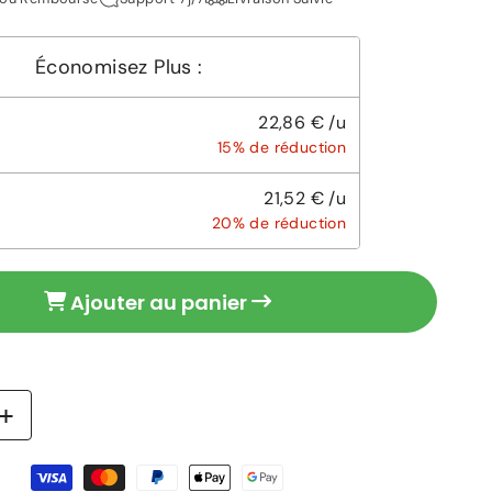
Économisez Plus :
22,86 € /u
15% de réduction
21,52 € /u
20% de réduction
Ajouter au panier
Augmenter
la
quantité