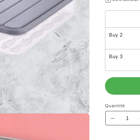
Buy
2
Buy
3
Quantité
Réduire
la
Moyens
quantité