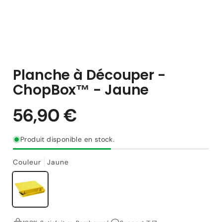
Planche à Découper -
ChopBox™ - Jaune
Produit disponible en stock.
Couleur
Jaune
56,90 €
Prix
habituel