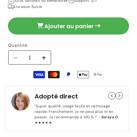
100% Satisfait ou Remboursé
Support 7j/7
Livraison Suivie
Ajouter au panier
Quantité
Réduire
Augmenter
la
la
Moyens
quantité
quantité
de
de
de
paiement
Planche
Planche
à
à
Adopté direct
Découper
Découper
-
-
"Super qualité, usage facile et nettoyage
ChopBox™
ChopBox™
rapide. Franchement, je ne peux plus m’en
passer. Je recommande à 100 % !" –
Soraya O.
-
-
★★★★★
Jaune
Jaune